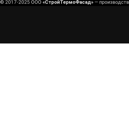
© 2017-2025
ООО
«СтройТермоФасад»
— производств