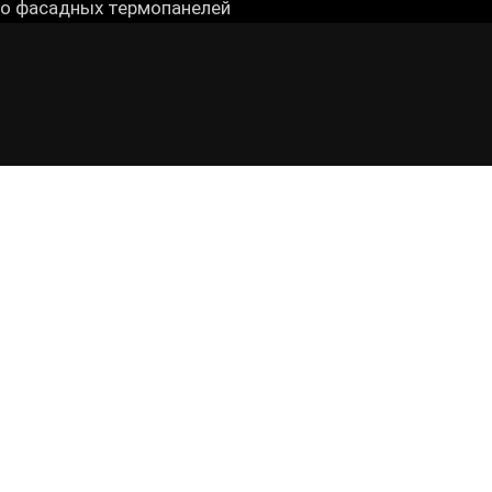
о фасадных термопанелей
Скидка 10% до конца 2025 года!