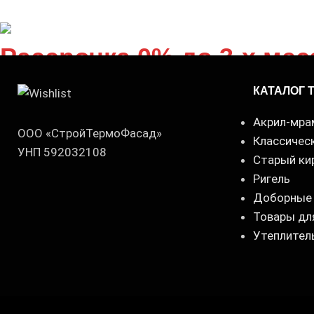
Рассрочка 0% до 3-x ме
КАТАЛОГ 
Акрил-мра
ООО «СтройТермоФасад»
Классичес
УНП 592032108
Старый ки
Ригель
Доборные
Товары дл
Утеплител