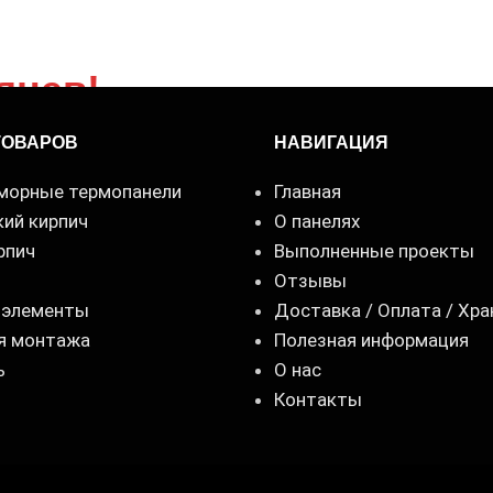
сяцев! →
ТОВАРОВ
НАВИГАЦИЯ
морные термопанели
Главная
кий кирпич
О панелях
рпич
Выполненные проекты
Отзывы
 элементы
Доставка / Оплата / Хра
я монтажа
Полезная информация
ь
О нас
Контакты