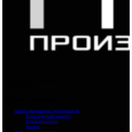
ООО «СтройТермоФасад»
УНП 592032108
Каталог товаров
Акрил-мраморные термопанели
Классический кирпич
Старый кирпич
Ригель