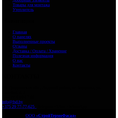
Доборные элементы
Товары для монтажа
Утеплитель
Навигация
Главная
О панелях
Выполненные проекты
Отзывы
Доставка / Оплата / Хранение
Полезная информация
О нас
Контакты
КОНТАКТЫ
РБ, Гродненская обл., Лидский район, аг. Бердовка, ул.
Садовая, д. 2
Пн-Пт: 8.00-17.00
info@fsd.by
+375 29 77-77-625
Telegram / Viber / WhatsApp
© 2017-2025
ООО
«СтройТермоФасад»
— производство