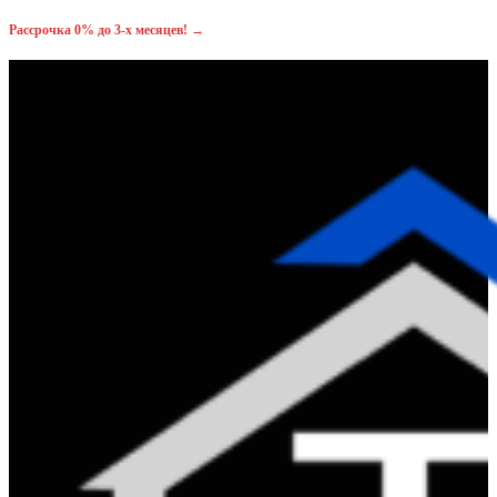
Рассрочка 0% до 3-x месяцев! →