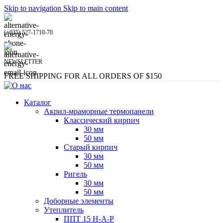
Skip to navigation
Skip to main content
(+035) 527-1710-70
NEWSLETTER
FREE SHIPPING FOR ALL ORDERS OF $150
Каталог
Акрил-мраморные термопанели
Классический кирпич
30 мм
50 мм
Старый кирпич
30 мм
50 мм
Ригель
30 мм
50 мм
Доборные элементы
Утеплитель
ППТ 15 Н-А-Р