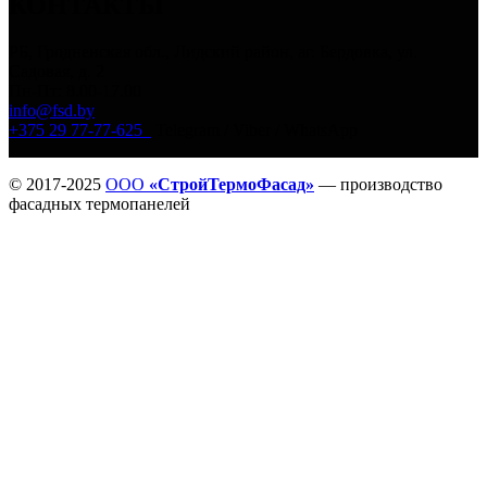
КОНТАКТЫ
РБ, Гродненская обл., Лидский район, аг. Бердовка, ул.
Садовая, д. 2
Пн-Пт: 8.00-17.00
info@fsd.by
+375 29 77-77-625
Telegram / Viber / WhatsApp
© 2017-2025
ООО
«СтройТермоФасад»
— производство
фасадных термопанелей