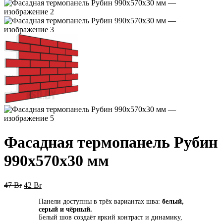
Фасадная термопанель Рубин
990x570x30 мм
Первоначальная
Текущая
47
Br
42
Br
цена
цена:
П
анели доступны в трёх вариантах шва:
белый,
составляла
42 Br.
серый и чёрный.
47 Br.
Белый шов создаёт яркий контраст и динамику,