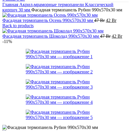
Главная
Акрил-мраморные термопанели
Классический
кирпич
30 мм
Фасадная термопанель Рубин 990x570x30 мм
Первоначал
Текуща
Фасадная термопанель Осень 990x570x30 мм
47
Br
42
Br
цена
цена:
Back to products
составляла
42 Br.
47 Br.
Первонач
Тек
Фасадная термопанель Шоколад 990x570x30 мм
47
Br
42
Br
цена
цена
-11%
составлял
42 B
47 Br.