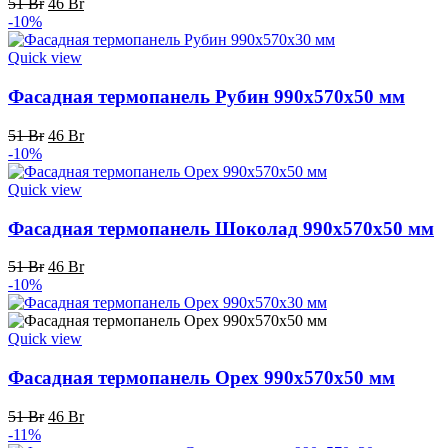
Первоначальная
Текущая
51
Br
46
Br
цена
цена:
-10%
составляла
46 Br.
51 Br.
Quick view
Фасадная термопанель Рубин 990x570x50 мм
Первоначальная
Текущая
51
Br
46
Br
цена
цена:
-10%
составляла
46 Br.
51 Br.
Quick view
Фасадная термопанель Шоколад 990x570x50 мм
Первоначальная
Текущая
51
Br
46
Br
цена
цена:
-10%
составляла
46 Br.
51 Br.
Quick view
Фасадная термопанель Орех 990x570x50 мм
Первоначальная
Текущая
51
Br
46
Br
цена
цена:
-11%