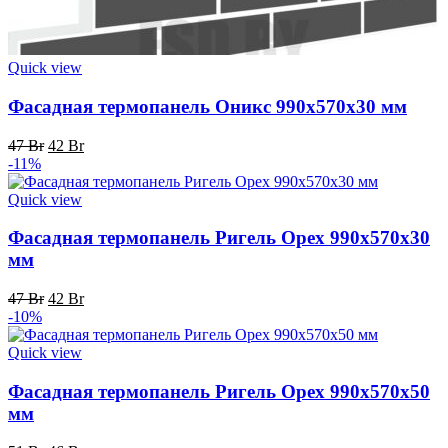
Quick view
Фасадная термопанель Оникс 990x570x30 мм
Первоначальная
Текущая
47
Br
42
Br
цена
цена:
-11%
составляла
42 Br.
47 Br.
Quick view
Фасадная термопанель Ригель Орех 990x570x30
мм
Первоначальная
Текущая
47
Br
42
Br
цена
цена:
-10%
составляла
42 Br.
47 Br.
Quick view
Фасадная термопанель Ригель Орех 990x570x50
мм