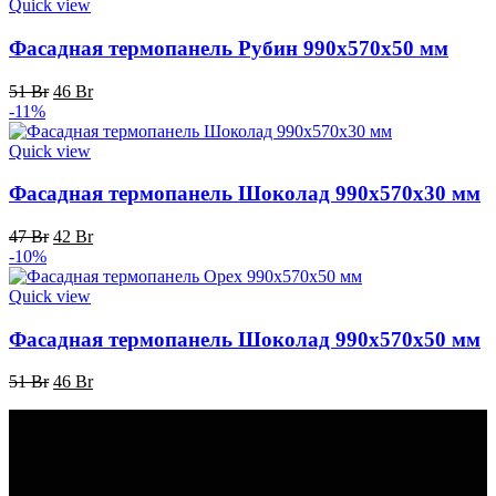
Quick view
Фасадная термопанель Рубин 990x570x50 мм
Первоначальная
Текущая
51
Br
46
Br
цена
цена:
-11%
составляла
46 Br.
51 Br.
Quick view
Фасадная термопанель Шоколад 990x570x30 мм
Первоначальная
Текущая
47
Br
42
Br
цена
цена:
-10%
составляла
42 Br.
47 Br.
Quick view
Фасадная термопанель Шоколад 990x570x50 мм
Первоначальная
Текущая
51
Br
46
Br
цена
цена:
составляла
46 Br.
51 Br.