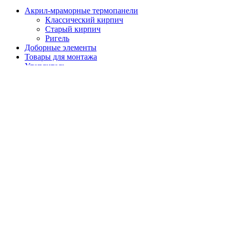
Акрил-мраморные термопанели
Классический кирпич
Старый кирпич
Ригель
Доборные элементы
Товары для монтажа
Утеплитель
Главная
О панелях
Выполненные проекты
Отзывы
Доставка / Оплата / Хранение
Полезная информация
О нас
Контакты