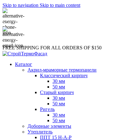
Skip to navigation
Skip to main content
(+035) 527-1710-70
NEWSLETTER
FREE SHIPPING FOR ALL ORDERS OF $150
Каталог
Акрил-мраморные термопанели
Классический кирпич
30 мм
50 мм
Старый кирпич
30 мм
50 мм
Ригель
30 мм
50 мм
Доборные элементы
Утеплитель
ППТ 15 Н-А-Р