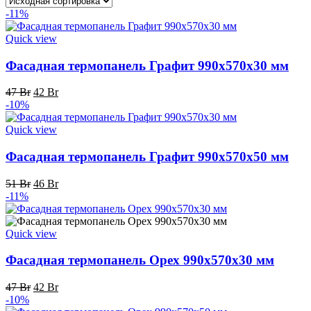
-11%
Quick view
Фасадная термопанель Графит 990x570x30 мм
Первоначальная
Текущая
47
Br
42
Br
цена
цена:
-10%
составляла
42 Br.
47 Br.
Quick view
Фасадная термопанель Графит 990x570x50 мм
Первоначальная
Текущая
51
Br
46
Br
цена
цена:
-11%
составляла
46 Br.
51 Br.
Quick view
Фасадная термопанель Орех 990x570x30 мм
Первоначальная
Текущая
47
Br
42
Br
цена
цена:
-10%