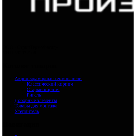
ООО «СтройТермоФасад»
УНП 592032108
Каталог товаров
Акрил-мраморные термопанели
Классический кирпич
Старый кирпич
Ригель
Доборные элементы
Товары для монтажа
Утеплитель
Навигация