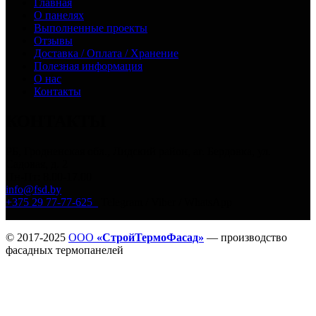
Главная
О панелях
Выполненные проекты
Отзывы
Доставка / Оплата / Хранение
Полезная информация
О нас
Контакты
КОНТАКТЫ
РБ, Гродненская обл., Лидский район, аг. Бердовка, ул.
Садовая, д. 2
Пн-Пт: 8.00-17.00
info@fsd.by
+375 29 77-77-625
Telegram / Viber / WhatsApp
© 2017-2025
ООО
«СтройТермоФасад»
— производство
фасадных термопанелей