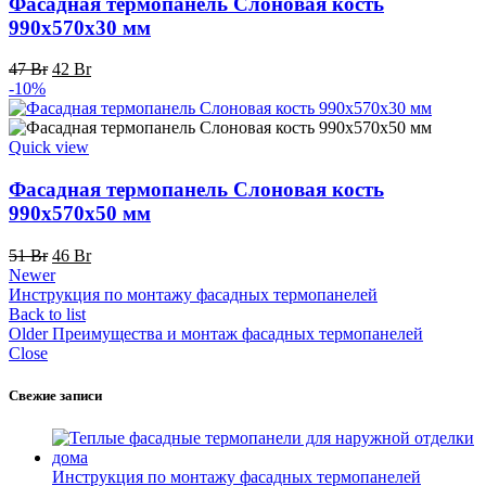
Фасадная термопанель Слоновая кость
990x570x30 мм
Первоначальная
Текущая
47
Br
42
Br
цена
цена:
-10%
составляла
42 Br.
47 Br.
Quick view
Фасадная термопанель Слоновая кость
990x570x50 мм
Первоначальная
Текущая
51
Br
46
Br
цена
цена:
Newer
составляла
46 Br.
Инструкция по монтажу фасадных термопанелей
51 Br.
Back to list
Older
Преимущества и монтаж фасадных термопанелей
Close
Свежие записи
Инструкция по монтажу фасадных термопанелей