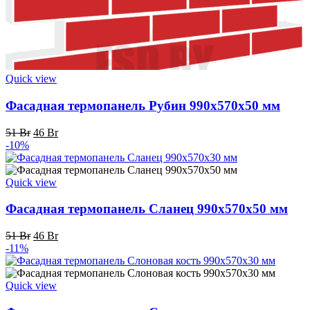
Quick view
Фасадная термопанель Рубин 990x570x50 мм
Первоначальная
Текущая
51
Br
46
Br
цена
цена:
-10%
составляла
46 Br.
51 Br.
Quick view
Фасадная термопанель Сланец 990x570x50 мм
Первоначальная
Текущая
51
Br
46
Br
цена
цена:
-11%
составляла
46 Br.
51 Br.
Quick view