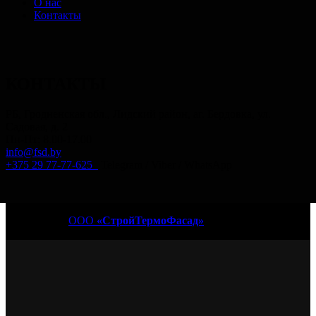
О нас
Контакты
КОНТАКТЫ
РБ, Гродненская обл., Лидский район, аг. Бердовка, ул.
Садовая, д. 2
Пн-Пт: 8.00-17.00
info@fsd.by
+375 29 77-77-625
Telegram / Viber / WhatsApp
© 2017-2025
ООО
«СтройТермоФасад»
— производство
фасадных термопанелей