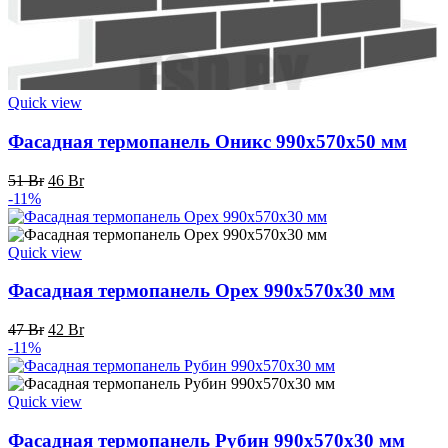
Quick view
Фасадная термопанель Оникс 990x570x50 мм
Первоначальная
Текущая
51
Br
46
Br
цена
цена:
-11%
составляла
46 Br.
51 Br.
Quick view
Фасадная термопанель Орех 990x570x30 мм
Первоначальная
Текущая
47
Br
42
Br
цена
цена:
-11%
составляла
42 Br.
47 Br.
Quick view
Фасадная термопанель Рубин 990x570x30 мм