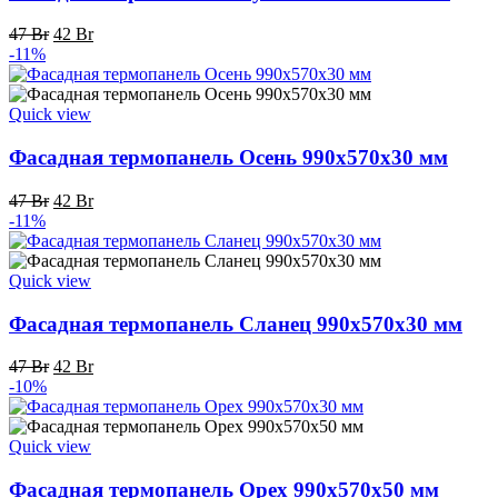
Первоначальная
Текущая
47
Br
42
Br
цена
цена:
-11%
составляла
42 Br.
47 Br.
Quick view
Фасадная термопанель Осень 990x570x30 мм
Первоначальная
Текущая
47
Br
42
Br
цена
цена:
-11%
составляла
42 Br.
47 Br.
Quick view
Фасадная термопанель Сланец 990x570x30 мм
Первоначальная
Текущая
47
Br
42
Br
цена
цена:
-10%
составляла
42 Br.
47 Br.
Quick view
Фасадная термопанель Орех 990x570x50 мм